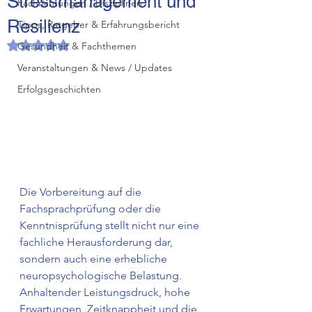
Stressmanagement und
Fachrichtungen / Disziplinen
Resilienz
Tipps, Ratgeber & Erfahrungsbericht
Mit NaN von 5 Sternen bewertet.
Gesundheit & Fachthemen
Veranstaltungen & News / Updates
Erfolgsgeschichten
Die Vorbereitung auf die 
Fachsprachprüfung oder die 
Kenntnisprüfung stellt nicht nur eine 
fachliche Herausforderung dar, 
sondern auch eine erhebliche 
neuropsychologische Belastung. 
Anhaltender Leistungsdruck, hohe 
Erwartungen, Zeitknappheit und die 