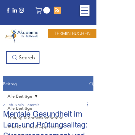
TERMIN BUCHEN
Search
Beitrag
Alle Beiträge
2. Feb.
3 Min. Lesezeit
Alle Beiträge
Mentale Gesundheit im
Prüfung & Sprachkompetenz
Lern-und Prüfungsalltag:
Anerkennung & Approbation