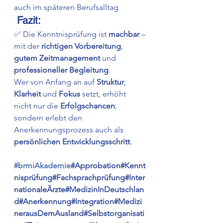
auch im späteren Berufsalltag
Fazit:
✅ Die Kenntnisprüfung ist 
machbar
 –
mit der 
richtigen Vorbereitung
, 
gutem Zeitmanagement
 und 
professioneller Begleitung
.
Wer von Anfang an auf 
Struktur
, 
Klarheit
 und 
Fokus
 setzt, erhöht 
nicht nur die 
Erfolgschancen
, 
sondern erlebt den 
Anerkennungsprozess auch als 
persönlichen Entwicklungsschritt
.
#brmiAkademie
#Approbation#Kennt
nisprüfung#Fachsprachprüfung#Inter
nationaleÄrzte#MedizinInDeutschlan
d#Anerkennung#Integration#Medizi
nerausDemAusland#Selbstorganisati