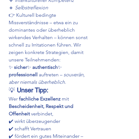
🔹 
Interkultureller Kompetenz
🔹 
Selbstreflexion
👉 Kulturell bedingte 
Missverständnisse – etwa ein zu 
dominantes oder überheblich 
wirkendes Verhalten – können sonst 
schnell zu Irritationen führen. Wir 
zeigen konkrete Strategien, damit 
unsere Teilnehmenden:
✨ 
sicher
✨ 
authentisch
✨ 
professionell 
auftreten – 
souverän, 
aber niemals überheblich.
💡 
Unser Tipp:
Wer 
fachliche Exzellenz
 mit 
Bescheidenheit, Respekt und 
Offenheit
 verbindet,
✔️ wirkt überzeugender
✔️ schafft Vertrauen
✔️ fördert ein gutes Miteinander – 