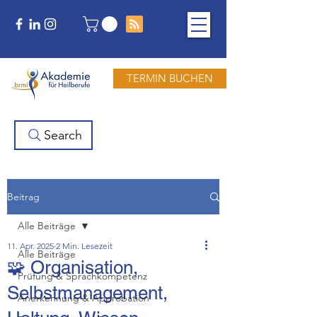
TERMIN BUCHEN
Search
Beitrag
Alle Beiträge
11. Apr. 2025
2 Min. Lesezeit
Alle Beiträge
🧩 Organisation,
Prüfung & Sprachkompetenz
Selbstmanagement,
Anerkennung & Approbation