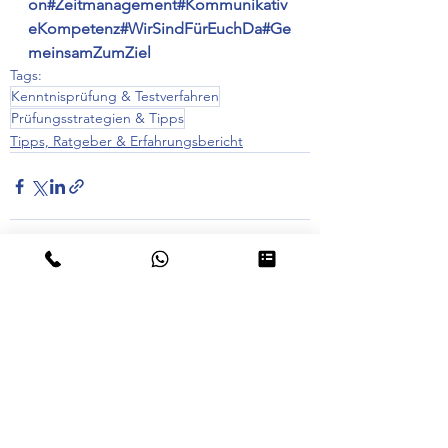
on#Zeitmanagement#Kommunikativ
eKompetenz#WirSindFürEuchDa#Ge
meinsamZumZiel
Tags:
Kenntnisprüfung & Testverfahren
Prüfungsstrategien & Tipps
Tipps, Ratgeber & Erfahrungsbericht
Alle ansehen
Aktuelle Beiträge