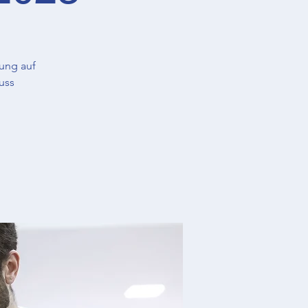
ung auf
uss