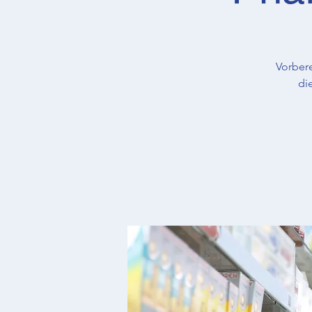
Vorber
di