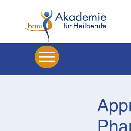
Appr
Phar