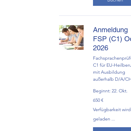
Anmeldung
FSP (C1) Oc
2026
Fachsprachenprü
C1 für EU-Heilberu
mit Ausbildung
außerhalb D/A/C
Beginnt: 22. Okt.
650
650 €
Euro
Verfügbarkeit wird
geladen ...