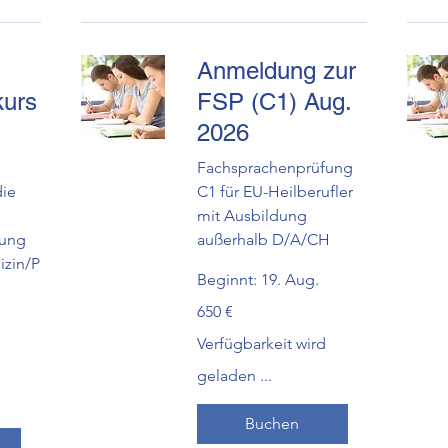
Anmeldung zur
kurs
FSP (C1) Aug.
2026
Fachsprachenprüfung
die
C1 für EU-Heilberufler
mit Ausbildung
fung
außerhalb D/A/CH
zin/P
Beginnt: 19. Aug.
650
650 €
Euro
Verfügbarkeit wird
geladen ...
Buchen