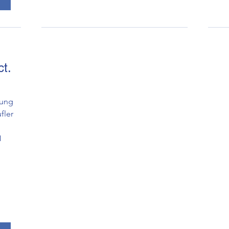
t.
fung
fler
H