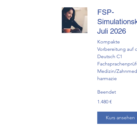
FSP-
Simulations
Juli 2026
Kompakte
Vorbereitung auf 
Deutsch C1
Fachsprachenprü
Medizin/Zahnmedi
harmazie
Beendet
1.480
1.480 €
Euro
Kurs ansehen