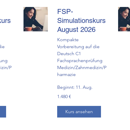
FSP-
kurs
Simulationskurs
August 2026
Kompakte
die
Vorbereitung auf die
Deutsch C1
fung
Fachsprachenprüfung
zin/P
Medizin/Zahnmedizin/P
harmazie
Beginnt: 11. Aug.
1.480
1.480 €
Euro
Kurs ansehen