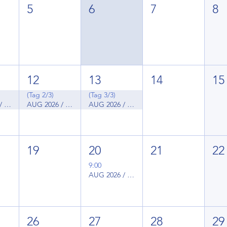
5
6
7
8
12
13
14
15
(Tag 2/3)
(Tag 3/3)
AUG 2026 / FSP-Simulationskurs
AUG 2026 / FSP-Simulationskurs
AUG 2026 / FSP-Simulationskurs
19
20
21
22
9:00
AUG 2026 / Fachsprachenprüfung
26
27
28
29