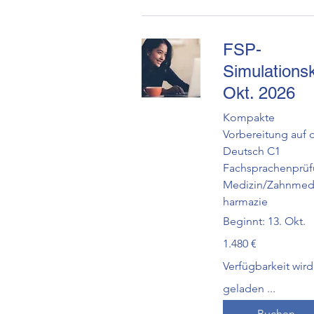
FSP-
Simulations
Okt. 2026
Kompakte
Vorbereitung auf 
Deutsch C1
Fachsprachenprü
Medizin/Zahnmedi
harmazie
Beginnt: 13. Okt.
1.480
1.480 €
Euro
Verfügbarkeit wird
geladen ...
Buchen