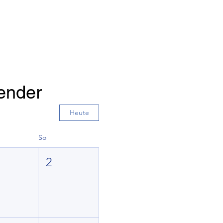
lender
Heute
So
2