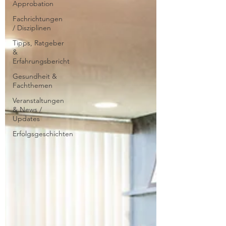
Approbation
Fachrichtungen
/ Disziplinen
Tipps, Ratgeber
&
Erfahrungsbericht
Gesundheit &
Fachthemen
Veranstaltungen
& News /
Updates
Erfolgsgeschichten