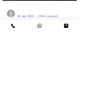
-
28. Apr. 2025
2 Min. Lesezeit
Gesundheit & Fachthemen
📅 28. April – Welttag für
Sicherheit und Gesundheit am
Arbeitsplatz
Ein starker Arbeitsplatz beginnt mit Respekt,
Gesundheit und Balance Am 28. April
erinnert der Welttag für Sicherheit und
Gesundheit am Arbeitsplatz daran, wie
wichtig ein gesundes, sicheres und
respektvolles Arbeitsumfeld für alle ist. Die
brmi-Akademie nimmt diesen Tag bewusst
zum Anlass, um erneut zu betonen: 👉
Gesundheit und Wohlbefinden am
brmi-Akademie gGmbH