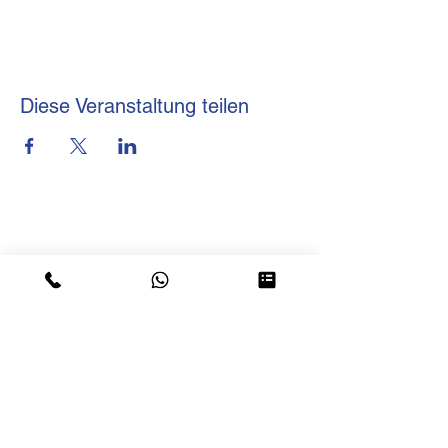
Diese Veranstaltung teilen
brmi-Akademie gGmbH
+49 (0) 69-48007690-12