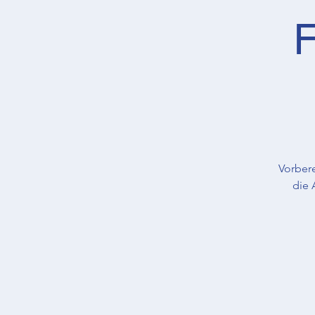
F
Vorber
die 