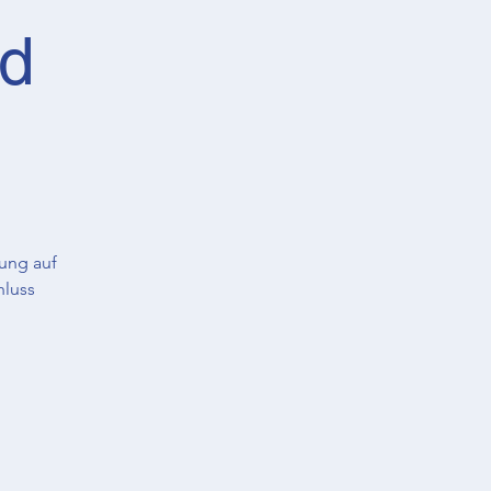
nd
ung auf
hluss