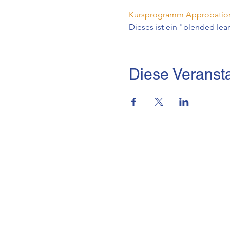
Kursprogramm Approbation
Dieses ist ein "blended lea
Diese Veransta
brmi-Akademie gGmbH
Lindleystraße 15,
60314 Frankfurt