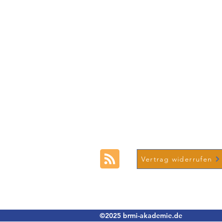
brmi-Akademie gGmbH
Lindleystraße 15,
60314 Frankfurt
+49 (0) 69-48007690-12
Vertrag widerrufen
Impressum
Datenschut
©2025 brmi-akademie.de