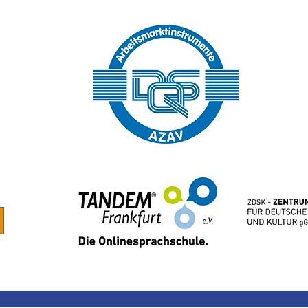
z
AGB
Prüfungsordnung