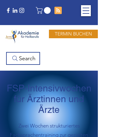
TERMIN BUCHEN
Search
FSP-Intensivwochen
für Ärztinnen und
Ärzte
Zwei Wochen strukturiertes
Fachsprachentraining zur gezielten