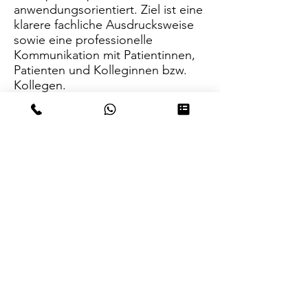
anwendungsorientiert. Ziel ist eine
klarere fachliche Ausdrucksweise
sowie eine professionelle
Kommunikation mit Patientinnen,
Patienten und Kolleginnen bzw.
Kollegen.
FSP-
Intensivwochen
€920.00
Jetzt buchen
Jetzt Beratungstermin buchen
brmi-Akademie gGmbH