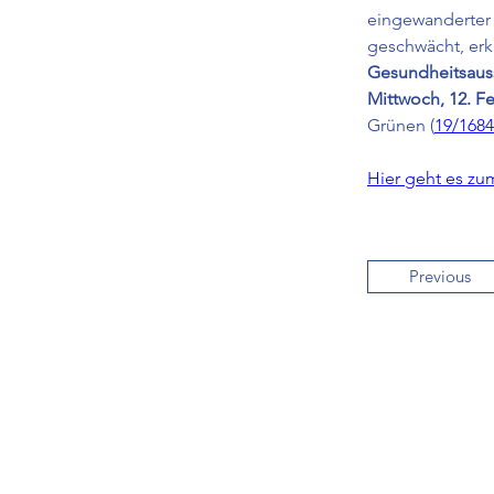
eingewanderter 
geschwächt, erk
Gesundheitsaus
Mittwoch, 12. F
Grünen (
19/168
Hier geht es zum
Previous
brmi-Akademie gGmbH
Lindleystraße 15,
60314 Frankfurt