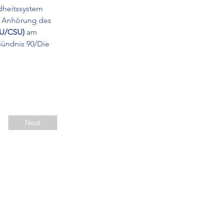
dheitssystem 
er Anhörung des 
U/CSU) 
am 
Bündnis 90/Die 
Next