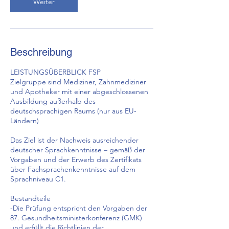
Weiter
:
2
2
.
O
Beschreibung
k
t
LEISTUNGSÜBERBLICK FSP
.
Zielgruppe sind Mediziner, Zahnmediziner
und Apotheker mit einer abgeschlossenen
Ausbildung außerhalb des
deutschsprachigen Raums (nur aus EU-
Ländern)
Das Ziel ist der Nachweis ausreichender
deutscher Sprachkenntnisse – gemäß der
Vorgaben und der Erwerb des Zertifikats
über Fachsprachenkenntnisse auf dem
Sprachniveau C1.
Bestandteile
-Die Prüfung entspricht den Vorgaben der
87. Gesundheitsministerkonferenz (GMK)
und erfüllt die Richtlinien der