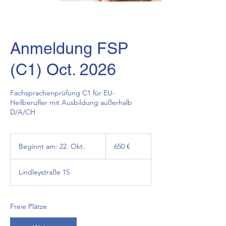
Anmeldung FSP
(C1) Oct. 2026
Fachsprachenprüfung C1 für EU-
Heilberufler mit Ausbildung außerhalb
D/A/CH
650
Euro
Beginnt am: 22. Okt.
B
650 €
e
g
Lindleystraße 15
i
n
n
t
Freie Plätze
a
m