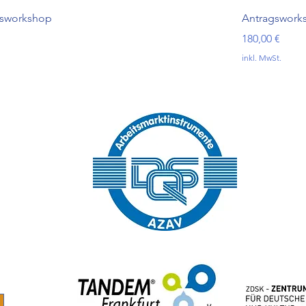
hsworkshop
Antragswork
Preis
180,00 €
inkl. MwSt.