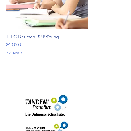
TELC Deutsch B2 Prüfung
Preis
240,00 €
inkl. MwSt.
brmi-Akademie gGmbH
+49 (0) 69-48007690-12