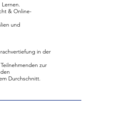
s Lernen.
cht & Online-
lien und
rachvertiefung in der
 Teilnehmenden zur
aden
em Durchschnitt.