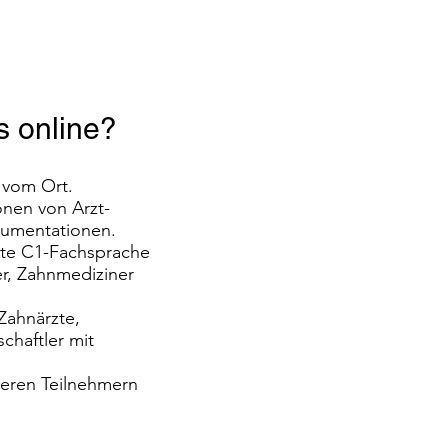
s online?
 vom Ort.
onen von Arzt-
umentationen.
ierte C1-Fachsprache
er, Zahnmediziner
Zahnärzte,
chaftler mit
deren Teilnehmern