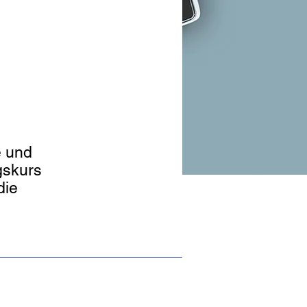
e und
gskurs
die