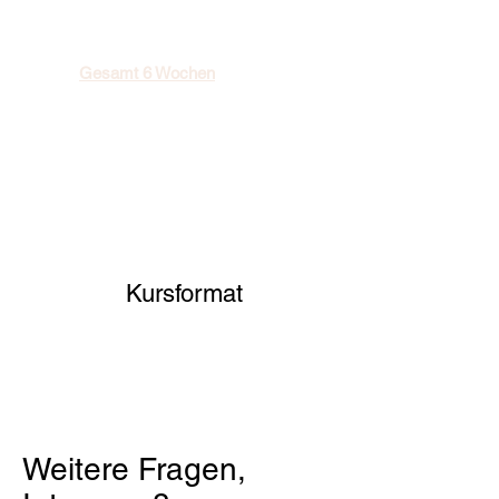
Gesamt 6 Wochen
Montags bis Freitags
9.00 bis 13.15 Uhr
Danach mind. 1,5 Stunden
begleitetes individuelles
Lernen
Kursformat
Weitere Fragen,