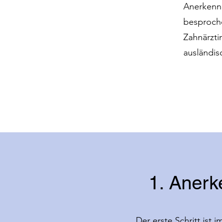
Anerkennu
besproche
Zahnärzti
ausländi
1. Aner
Der erste Schritt ist