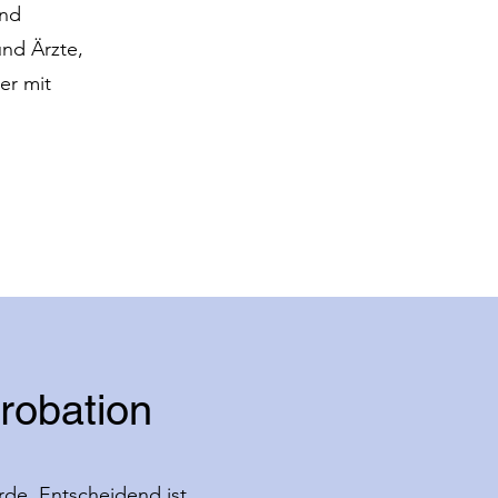
and
und Ärzte,
er mit
robation
rde. Entscheidend ist