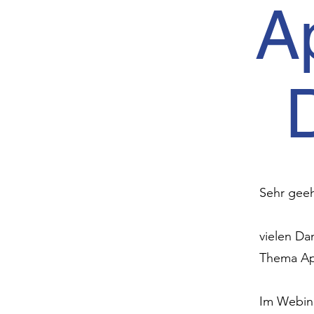
A
Sehr geeh
vielen Da
Thema Ap
Im Webina