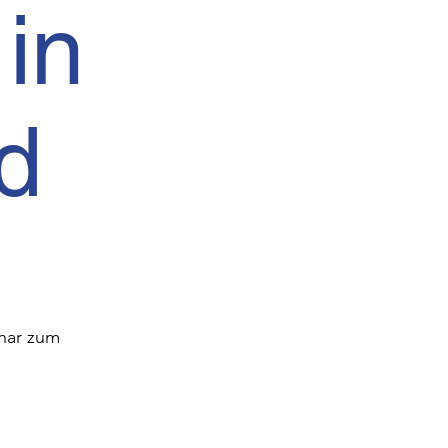
in
d
inar zum