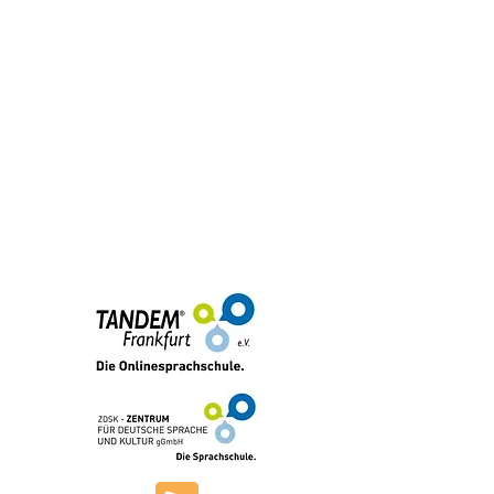
brmi-Akademie gGmbH
+49 (0) 69-48007690-12