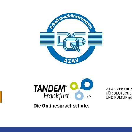
icy
GTC
Exam regulations