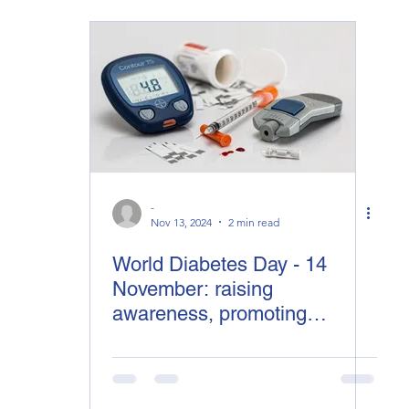
-
Nov 13, 2024
2 min read
World Diabetes Day - 14
November: raising
awareness, promoting
prevention 💙🌍