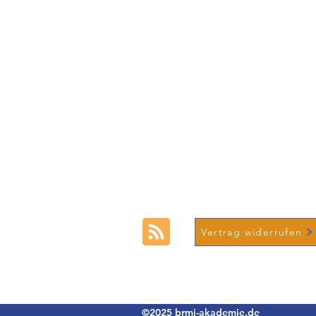
brmi-Akademie gGmbH
Lindleystraße 15,
60314 Frankfurt
+49 (0) 69-48007690-12
Vertrag widerrufen
Imprint
Privacy pol
©2025 brmi-akademie.de