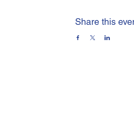
Share this eve
brmi-Akademie gGmbH
Lindleystraße 15,
60314 Frankfurt