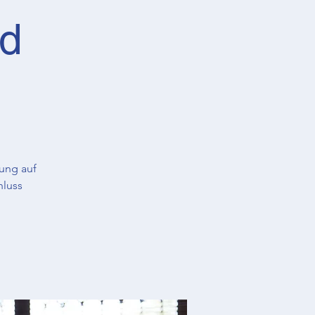
nd
ung auf
hluss