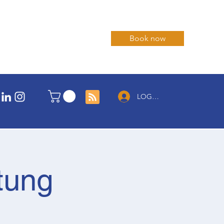
Book now
LOG IN
tung