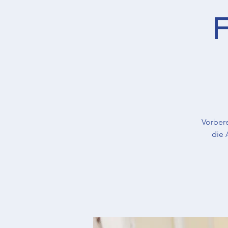
F
Vorber
die 