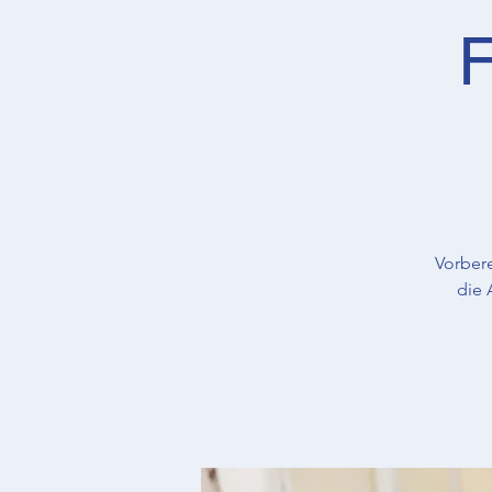
F
Vorber
die 