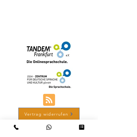
brmi-Akademie gGmbH
+49 (0) 69-48007690-12
Vertrag widerrufen