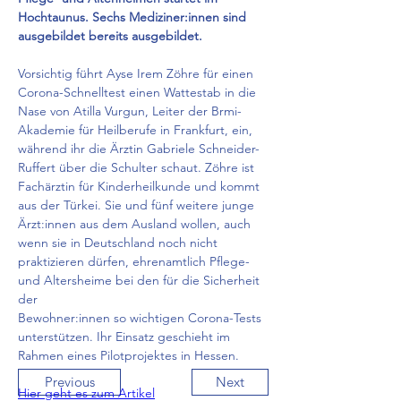
Hochtaunus. Sechs Mediziner:innen sind 
ausgebildet bereits ausgebildet.
Vorsichtig führt Ayse Irem Zöhre für einen 
Corona-Schnelltest einen Wattestab in die
Nase von Atilla Vurgun, Leiter der Brmi-
Akademie für Heilberufe in Frankfurt, ein,
während ihr die Ärztin Gabriele Schneider-
Ruffert über die Schulter schaut. Zöhre ist
Fachärztin für Kinderheilkunde und kommt 
aus der Türkei. Sie und fünf weitere junge
Ärzt:innen aus dem Ausland wollen, auch 
wenn sie in Deutschland noch nicht
praktizieren dürfen, ehrenamtlich Pflege- 
und Altersheime bei den für die Sicherheit 
der
Bewohner:innen so wichtigen Corona-Tests 
unterstützen. Ihr Einsatz geschieht im
Rahmen eines Pilotprojektes in Hessen.
Previous
Next
Hier geht es zum Artikel