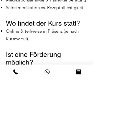
Selbstmedikation vs. Rezeptpflichtigkeit
Wo findet der Kurs statt?
Online & teilweise in Präsenz (je nach
Kursmodul).
Ist eine Förderung
möglich?
Ja, z. B. über die Bundesagentur für Arbeit
oder Jobcenter – wir beraten Sie gerne.
Jetzt zur
Kenntnisprüfungsvor
bereitung anmelden!