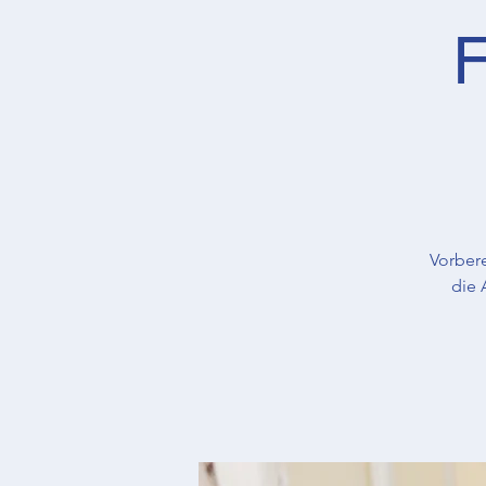
F
Vorber
die 