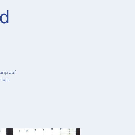
nd
ung auf
hluss