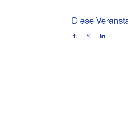
Diese Veransta
brmi-Akademie gGmbH
Lindleystraße 15,
60314 Frankfurt