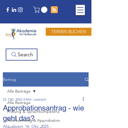
TERMIN BUCHEN
Search
Beitrag
Alle Beiträge
23. Okt. 2023
3 Min. Lesezeit
Alle Beiträge
Approbationsantrag - wie
Prüfung & Sprachkompetenz
geht das?
Anerkennung & Approbation
Aktualisiert:
16. Okt. 2025