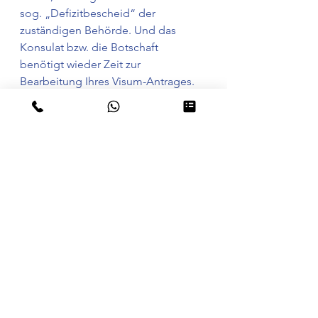
sog. „Defizitbescheid“ der 
zuständigen Behörde. Und das 
Konsulat bzw. die Botschaft 
benötigt wieder Zeit zur 
Bearbeitung Ihres Visum-Antrages. 
Sofern Sie Unterstützung bei der 
Antragstellung bzw. der 
Durchführung des 
Anerkennungsverfahrens und des 
Visums benötigen, wenden Sie sich 
bitte an unser Fachteam 
„Anerkennungs- & 
Qualifizierungsberatung“. Wir 
unterstützen Sie in dem gesamten 
Prozess und sorgen für einen 
reibungslosen Ablauf Ihrer Einreise 
nach Deutschland. Lassen Sie sich 