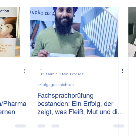
n
Tipps, Ratgeber & Erfahrungsbericht
Gesundh
Updates
Erfolgsgeschichten
-
12. März
2 Min. Lesezeit
Erfolgsgeschichten
Fachsprachprüfung
n/Pharma
bestanden: Ein Erfolg, der
lernen
zeigt, was Fleiß, Mut und die
Arbeit mit eigenen Ängsten
bewirken kann